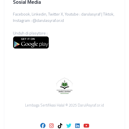
Sosial Media
Facebook, Linkedin, Twitter X, Youtube : darulasyraf | Tiktok,
Instagram : @darulasyraf.or.id
Unduh di plasytore :
Lembaga Sertifikasi Halal © 2025 DarulAsyraf.or.id