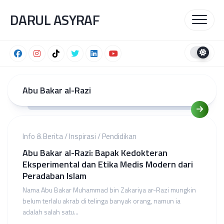
Skip
DARUL ASYRAF
to
content
Abu Bakar al-Razi
Info & Berita
/
Inspirasi
/
Pendidikan
Abu Bakar al-Razi: Bapak Kedokteran
Eksperimental dan Etika Medis Modern dari
Peradaban Islam
Nama Abu Bakar Muhammad bin Zakariya ar-Razi mungkin
belum terlalu akrab di telinga banyak orang, namun ia
adalah salah satu...