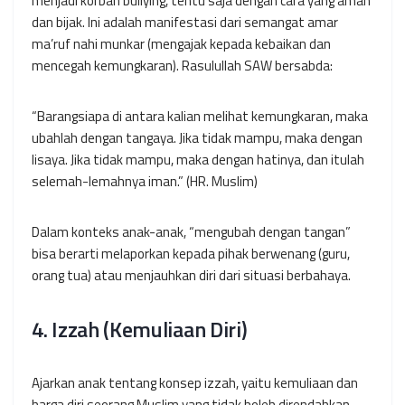
menjadi korban bullying, tentu saja dengan cara yang aman
dan bijak. Ini adalah manifestasi dari semangat amar
ma’ruf nahi munkar (mengajak kepada kebaikan dan
mencegah kemungkaran). Rasulullah SAW bersabda:
“Barangsiapa di antara kalian melihat kemungkaran, maka
ubahlah dengan tangaya. Jika tidak mampu, maka dengan
lisaya. Jika tidak mampu, maka dengan hatinya, dan itulah
selemah-lemahnya iman.”
(HR. Muslim)
Dalam konteks anak-anak, “mengubah dengan tangan”
bisa berarti melaporkan kepada pihak berwenang (guru,
orang tua) atau menjauhkan diri dari situasi berbahaya.
4. Izzah (Kemuliaan Diri)
Ajarkan anak tentang konsep izzah, yaitu kemuliaan dan
harga diri seorang Muslim yang tidak boleh direndahkan