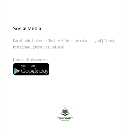
Sosial Media
Facebook, Linkedin, Twitter X, Youtube : darulasyraf | Tiktok,
Instagram : @darulasyraf.or.id
Unduh di plasytore :