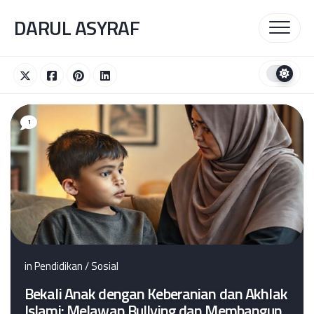
Skip
DARUL ASYRAF
to
content
1
in
Pendidikan
/
Sosial
Bekali Anak dengan Keberanian dan Akhlak
Islami: Melawan Bullying dan Membangun