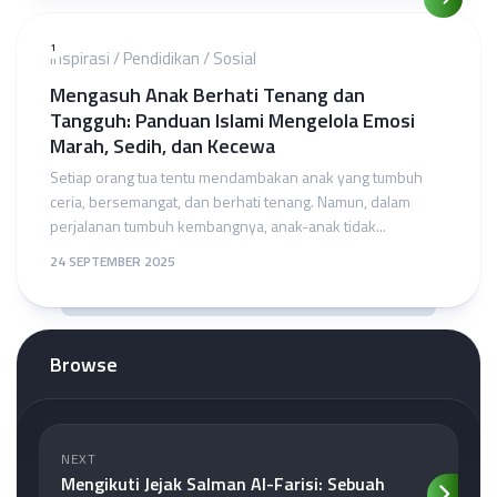
1
Inspirasi
/
Pendidikan
/
Sosial
Mengasuh Anak Berhati Tenang dan
Tangguh: Panduan Islami Mengelola Emosi
Marah, Sedih, dan Kecewa
Setiap orang tua tentu mendambakan anak yang tumbuh
ceria, bersemangat, dan berhati tenang. Namun, dalam
perjalanan tumbuh kembangnya, anak-anak tidak...
24 SEPTEMBER 2025
Browse
NEXT
Mengikuti Jejak Salman Al-Farisi: Sebuah