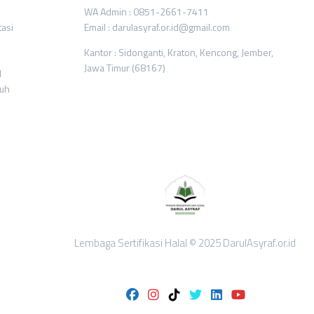
WA Admin : 0851-2661-7411
tasi
Email : darulasyraf.or.id@gmail.com
Kantor : Sidonganti, Kraton, Kencong, Jember,
Jawa Timur (68167)
l
ruh
Lembaga Sertifikasi Halal © 2025 DarulAsyraf.or.id