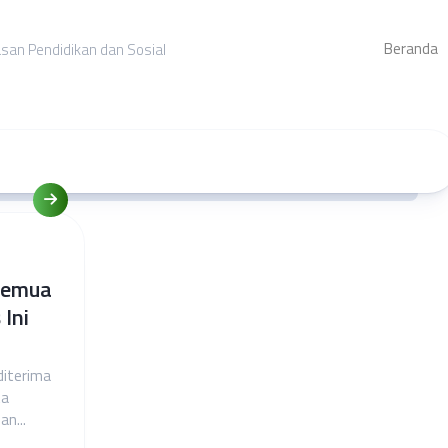
Beranda
asan Pendidikan dan Sosial
Semua
 Ini
 diterima
ta
n...