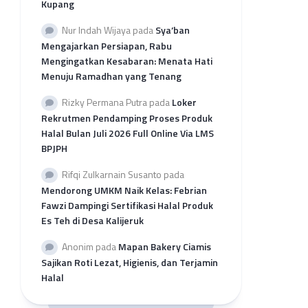
Kupang
per
Provinsi
Nur Indah Wijaya
pada
Sya’ban
Rekap
Mengajarkan Persiapan, Rabu
Pengajuan
Mengingatkan Kesabaran: Menata Hati
SH
Menuju Ramadhan yang Tenang
2026
per
Rizky Permana Putra
pada
Loker
LP3H
Rekrutmen Pendamping Proses Produk
Halal Bulan Juli 2026 Full Online Via LMS
BPJPH
Rifqi Zulkarnain Susanto
pada
Mendorong UMKM Naik Kelas: Febrian
Fawzi Dampingi Sertifikasi Halal Produk
Es Teh di Desa Kalijeruk
Anonim
pada
Mapan Bakery Ciamis
Sajikan Roti Lezat, Higienis, dan Terjamin
Halal