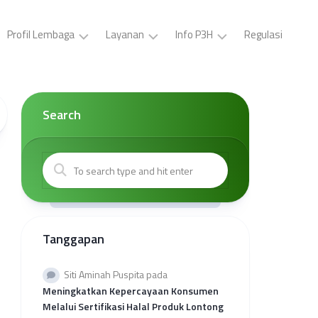
Profil Lembaga
Layanan
Info P3H
Regulasi
LP3H
Pelatihan
Buat
YPS
P3H
ID
Darul
(Gratis)
Card,
Search
Asyraf
Surat
Sertifikasi
Tugas,
Visi
Halal
Brosur
dan
Gratis
P3H
Misi
Sertifikasi
Buat
Kepengurusan
Halal
Surat
Mandiri
Kerjasama
Kantor
Tanggapan
Kolaborasi
Wilayah
Sertifikasi
Provinsi
Halal
Rekap
Siti Aminah Puspita
pada
Reguler
Kuota
Meningkatkan Kepercayaan Konsumen
Sehati
Melalui Sertifikasi Halal Produk Lontong
2026