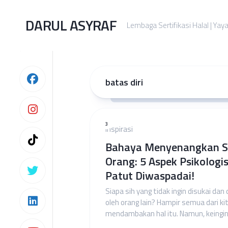
Skip
to
DARUL ASYRAF
Lembaga Sertifikasi Halal | Yay
content
batas diri
3
Inspirasi
Bahaya Menyenangkan 
Orang: 5 Aspek Psikologis
Patut Diwaspadai!
Siapa sih yang tidak ingin disukai dan
oleh orang lain? Hampir semua dari ki
mendambakan hal itu. Namun, keingina