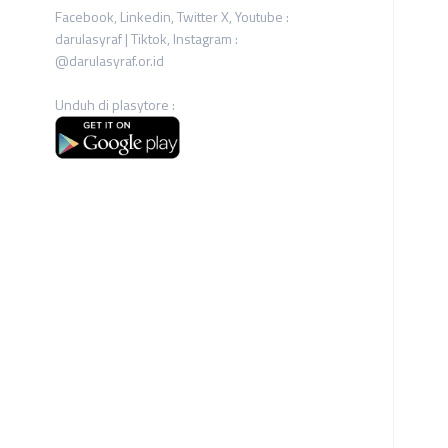
Facebook, Linkedin, Twitter X, Youtube :
darulasyraf | Tiktok, Instagram :
@darulasyraf.or.id
Unduh di plasytore :