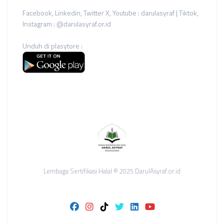
Facebook, Linkedin, Twitter X, Youtube : darulasyraf | Tiktok,
Instagram : @darulasyraf.or.id
Unduh di plasytore :
Lembaga Sertifikasi Halal © 2025 DarulAsyraf.or.id