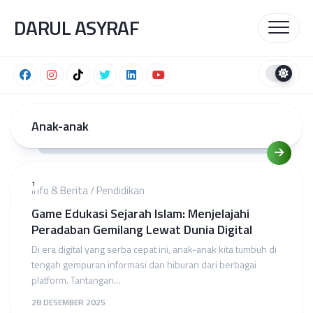
Skip
DARUL ASYRAF
to
content
Anak-anak
1
Info & Berita
/
Pendidikan
Game Edukasi Sejarah Islam: Menjelajahi
Peradaban Gemilang Lewat Dunia Digital
Di era digital yang serba cepat ini, anak-anak kita tumbuh di
tengah gempuran informasi dan hiburan dari berbagai
platform. Tantangan...
28 DESEMBER 2025