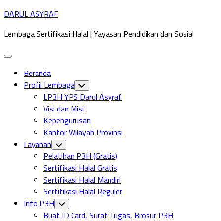
Skip
DARUL ASYRAF
to
Lembaga Sertifikasi Halal | Yayasan Pendidikan dan Sosial
content
Expand
Menu
Beranda
Profil Lembaga
Toggle
Child
LP3H YPS Darul Asyraf
Menu
Visi dan Misi
Kepengurusan
Kantor Wilayah Provinsi
Layanan
Toggle
Child
Pelatihan P3H (Gratis)
Menu
Sertifikasi Halal Gratis
Sertifikasi Halal Mandiri
Sertifikasi Halal Reguler
Info P3H
Toggle
Child
Buat ID Card, Surat Tugas, Brosur P3H
Menu