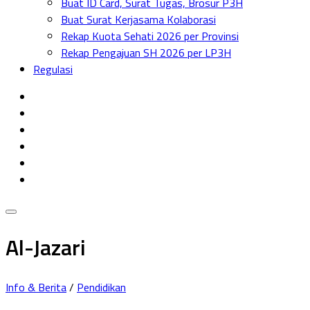
Buat ID Card, Surat Tugas, Brosur P3H
Menu
Buat Surat Kerjasama Kolaborasi
Rekap Kuota Sehati 2026 per Provinsi
Rekap Pengajuan SH 2026 per LP3H
Regulasi
Al-Jazari
Info & Berita
/
Pendidikan