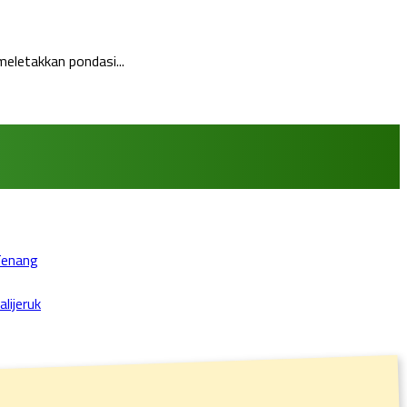
eletakkan pondasi...
Tenang
lijeruk