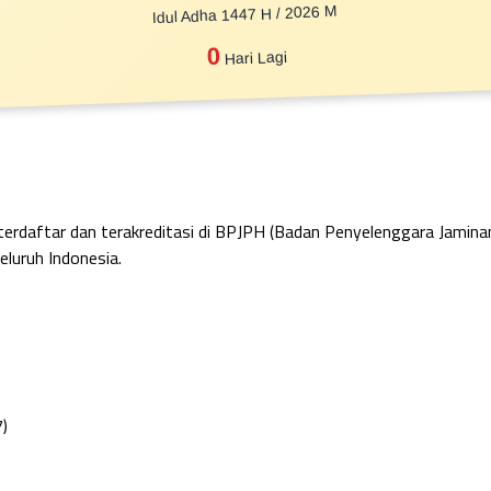
Idul Adha 1447 H / 2026 M
0
Hari Lagi
 terdaftar dan terakreditasi di BPJPH (Badan Penyelenggara Jamin
eluruh Indonesia.
7)