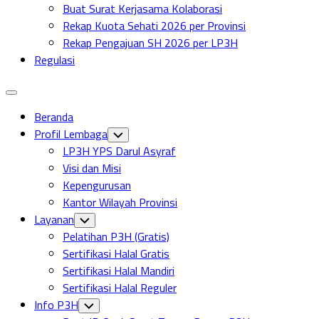
Buat Surat Kerjasama Kolaborasi
Rekap Kuota Sehati 2026 per Provinsi
Rekap Pengajuan SH 2026 per LP3H
Regulasi
Expand
Menu
Beranda
Profil Lembaga
Toggle
Child
LP3H YPS Darul Asyraf
Menu
Visi dan Misi
Kepengurusan
Kantor Wilayah Provinsi
Layanan
Toggle
Child
Pelatihan P3H (Gratis)
Menu
Sertifikasi Halal Gratis
Sertifikasi Halal Mandiri
Sertifikasi Halal Reguler
Info P3H
Toggle
Child