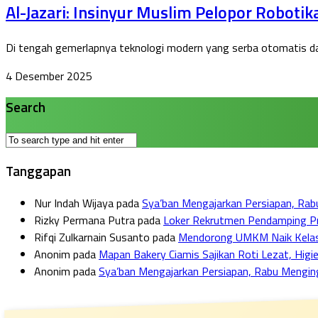
Al-Jazari: Insinyur Muslim Pelopor Roboti
Di tengah gemerlapnya teknologi modern yang serba otomatis dan 
4 Desember 2025
Search
Tanggapan
Nur Indah Wijaya
pada
Sya’ban Mengajarkan Persiapan, Ra
Rizky Permana Putra
pada
Loker Rekrutmen Pendamping Pro
Rifqi Zulkarnain Susanto
pada
Mendorong UMKM Naik Kelas: F
Anonim
pada
Mapan Bakery Ciamis Sajikan Roti Lezat, Higie
Anonim
pada
Sya’ban Mengajarkan Persiapan, Rabu Mengi