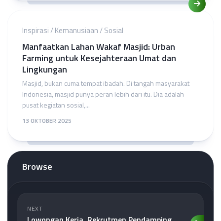
Inspirasi
/
Kemanusiaan
/
Sosial
Manfaatkan Lahan Wakaf Masjid: Urban
Farming untuk Kesejahteraan Umat dan
Lingkungan
Masjid, bukan cuma tempat ibadah. Di tangah masyarakat
Indonesia, masjid punya peran lebih dari itu. Dia adalah
pusat kegiatan sosial,...
13 OKTOBER 2025
Browse
NEXT
Lowongan Kerja, Rekrutmen Pendamping