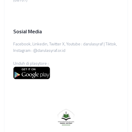
Sosial Media
Facebook, Linkedin, Twitter X, Youtube : darulasyraf | Tiktok,
Instagram : @darulasyraf.or.id
Unduh di plasytore :