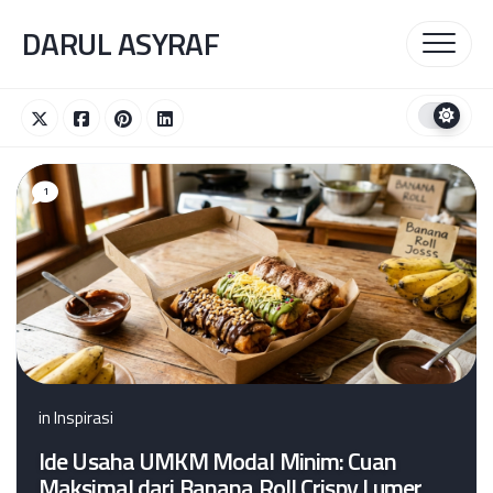
Skip
DARUL ASYRAF
to
content
1
in
Inspirasi
Ide Usaha UMKM Modal Minim: Cuan
Maksimal dari Banana Roll Crispy Lumer