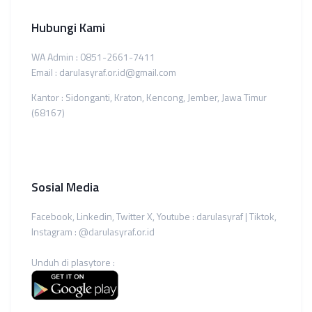
Hubungi Kami
WA Admin : 0851-2661-7411
Email : darulasyraf.or.id@gmail.com
Kantor : Sidonganti, Kraton, Kencong, Jember, Jawa Timur
(68167)
Sosial Media
Facebook, Linkedin, Twitter X, Youtube : darulasyraf | Tiktok,
Instagram : @darulasyraf.or.id
Unduh di plasytore :