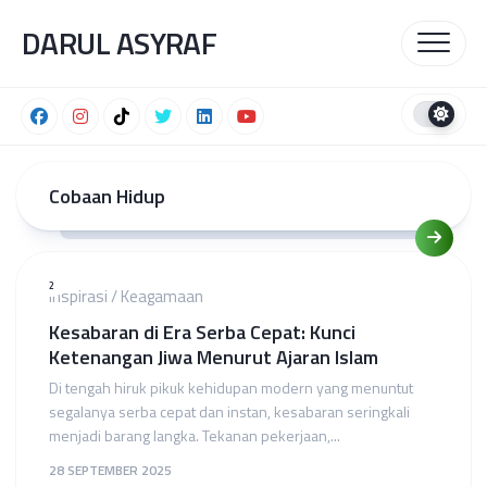
Skip
DARUL ASYRAF
to
content
Cobaan Hidup
2
Inspirasi
/
Keagamaan
Kesabaran di Era Serba Cepat: Kunci
Ketenangan Jiwa Menurut Ajaran Islam
Di tengah hiruk pikuk kehidupan modern yang menuntut
segalanya serba cepat dan instan, kesabaran seringkali
menjadi barang langka. Tekanan pekerjaan,...
28 SEPTEMBER 2025