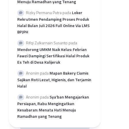
Menuju Ramadhan yang Tenang
per
Provinsi
Rizky Permana Putra
pada
Loker
Rekap
Rekrutmen Pendamping Proses Produk
Pengajuan
Halal Bulan Juli 2026 Full Online Via LMS
SH
BPJPH
2026
per
Rifqi Zulkarnain Susanto
pada
LP3H
Mendorong UMKM Naik Kelas: Febrian
Fawzi Dampingi Sertifikasi Halal Produk
Es Teh di Desa Kalijeruk
Anonim
pada
Mapan Bakery Ciamis
Sajikan Roti Lezat, Higienis, dan Terjamin
Halal
Anonim
pada
Sya’ban Mengajarkan
Persiapan, Rabu Mengingatkan
Kesabaran: Menata Hati Menuju
Ramadhan yang Tenang