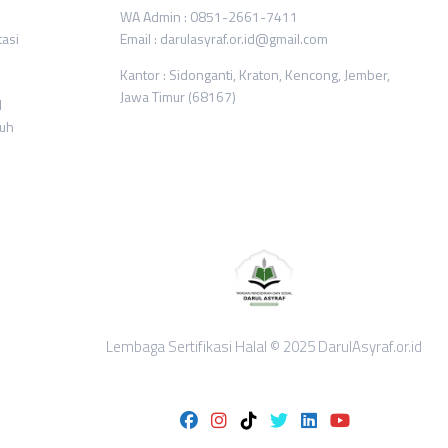
WA Admin : 0851-2661-7411
tasi
Email : darulasyraf.or.id@gmail.com
Kantor : Sidonganti, Kraton, Kencong, Jember,
Jawa Timur (68167)
l
ruh
Lembaga Sertifikasi Halal © 2025 DarulAsyraf.or.id