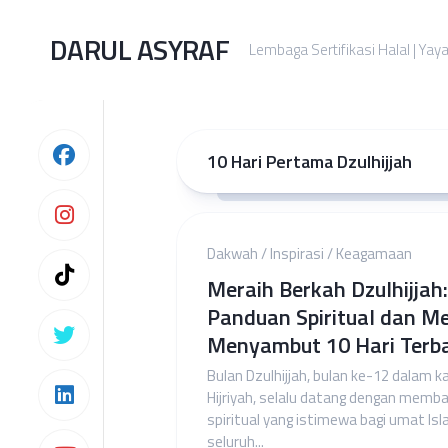
Skip
to
DARUL ASYRAF
Lembaga Sertifikasi Halal | Yay
content
10 Hari Pertama Dzulhijjah
Dakwah
/
Inspirasi
/
Keagamaan
Meraih Berkah Dzulhijjah:
Panduan Spiritual dan M
Menyambut 10 Hari Terb
Bulan Dzulhijjah, bulan ke-12 dalam k
Hijriyah, selalu datang dengan memb
spiritual yang istimewa bagi umat Isl
seluruh...