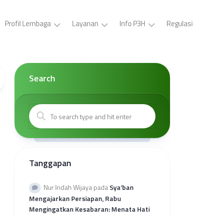
Profil Lembaga
Layanan
Info P3H
Regulasi
LP3H
Pelatihan
Buat
YPS
P3H
ID
Darul
(Gratis)
Card,
Search
Asyraf
Surat
Sertifikasi
Tugas,
Visi
Halal
Brosur
dan
Gratis
P3H
Misi
Sertifikasi
Buat
Kepengurusan
Halal
Surat
Mandiri
Kerjasama
Kantor
Tanggapan
Kolaborasi
Wilayah
Sertifikasi
Provinsi
Halal
Rekap
Nur Indah Wijaya
pada
Sya’ban
Reguler
Kuota
Mengajarkan Persiapan, Rabu
Sehati
Mengingatkan Kesabaran: Menata Hati
2026