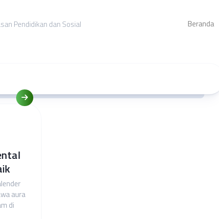
Beranda
asan Pendidikan dan Sosial
ental
aik
alender
awa aura
am di